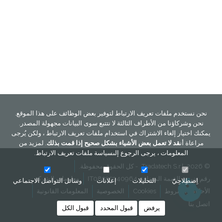
نحن نستخدم ملفات تعريف الارتباط لتوفير بعض الوظائف على هذا الموقع.
نحن وشركاؤنا من الأطراف الثالثة لا نتتبع سوى البيانات مجهولة المصدر.
يمكنك اختيار إلغاء الاشتراك في استخدام ملفات تعريف الارتباط ، ولكن يُرجى
مراعاة أن
قد لا تعمل بعض الأشياء بشكل صحيح إذا قمت بذلك
. لمزيد من
المعلومات ، يرجى الرجوع إلى
سياسة ملفات تعريف الارتباط
.
© 2026, Tradatech S.r.l. - كل الحقوق محفوظة.
رقم ضريبة القيمة المضافة. IT08335940964
معلومات الشركة
اِصطِلاحِيّ
التحليلات
إعلانات
وسائل التواصل الاجتماعي
الأحكام والشروط
Cookies
الخصوصية
المعلومات القانونية
اتصل بنا
يرفض
قبول المحدد
قبول الكل