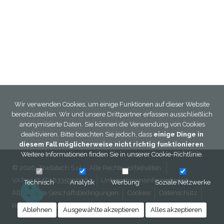
Wir verwenden Cookies, um einige Funktionen auf dieser Website
bereitzustellen. Wir und unsere Drittpartner erfassen ausschließlich
anonymisierte Daten. Sie können die Verwendung von Cookies
deaktivieren. Bitte beachten Sie jedoch, dass
einige Dinge in
diesem Fall möglicherweise nicht richtig funktionieren
.
Weitere Informationen finden Sie in unserer
Cookie-Richtlinie
.
© 2026, Tradatech S.r.l. - Alle Rechte vorbehalten.
VAT nr. IT IT08335940964
Unternehmensinformationen
Technisch
Analytik
Werbung
Soziale Netzwerke
Allgemeine Geschäftsbedingungen
Cookies
Datenschutz
Rechtliche informationen
Kontakt
Ablehnen
Ausgewählte akzeptieren
Alles akzeptieren