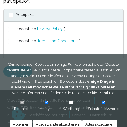
participation.
Accept all
I accept the
Privacy Policy
*
I accept the
Terms and Conditions
*
Wir verwenden Cookies, um einige Funktionen auf dieser Website
bereitzustellen. Wir und unsere Drittpartner erfassen ausschließlich
anonymisierte Daten. Sie können die Verwendung von Cookies
deaktivieren. Bitte beachten Sie jedoch, dass
einige Dinge in
diesem Fall möglicherweise nicht richtig funktionieren
.
Weitere Informationen finden Sie in unserer
Cookie-Richtlinie
.
© 2026, Tradatech S.r.l. - Alle Rechte vorbehalten.
VAT nr. IT IT08335940964
Unternehmensinformationen
Technisch
Analytik
Werbung
Soziale Netzwerke
Allgemeine Geschäftsbedingungen
Cookies
Datenschutz
Rechtliche informationen
Kontakt
Ablehnen
Ausgewählte akzeptieren
Alles akzeptieren