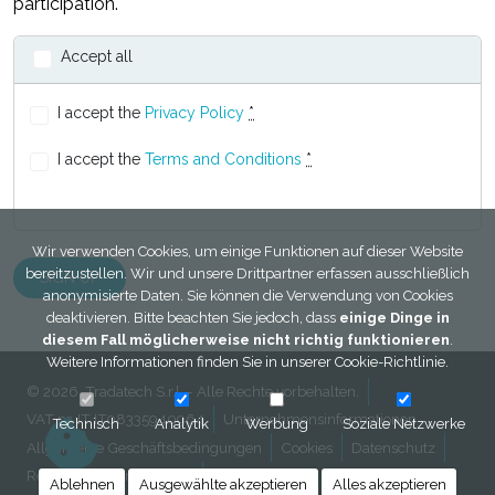
participation.
Accept all
I accept the
Privacy Policy
*
I accept the
Terms and Conditions
*
Wir verwenden Cookies, um einige Funktionen auf dieser Website
bereitzustellen. Wir und unsere Drittpartner erfassen ausschließlich
anonymisierte Daten. Sie können die Verwendung von Cookies
deaktivieren. Bitte beachten Sie jedoch, dass
einige Dinge in
diesem Fall möglicherweise nicht richtig funktionieren
.
Weitere Informationen finden Sie in unserer
Cookie-Richtlinie
.
© 2026, Tradatech S.r.l. - Alle Rechte vorbehalten.
VAT nr. IT IT08335940964
Unternehmensinformationen
Technisch
Analytik
Werbung
Soziale Netzwerke
Allgemeine Geschäftsbedingungen
Cookies
Datenschutz
Rechtliche informationen
Kontakt
Ablehnen
Ausgewählte akzeptieren
Alles akzeptieren