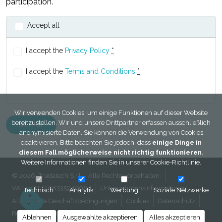
participation.
Accept all
I accept the
Privacy Policy
*
I accept the
Terms and Conditions
*
Wir verwenden Cookies, um einige Funktionen auf dieser Website
bereitzustellen. Wir und unsere Drittpartner erfassen ausschließlich
anonymisierte Daten. Sie können die Verwendung von Cookies
deaktivieren. Bitte beachten Sie jedoch, dass
einige Dinge in
diesem Fall möglicherweise nicht richtig funktionieren
.
Weitere Informationen finden Sie in unserer
Cookie-Richtlinie
.
© 2026, Tradatech S.r.l. - Alle Rechte vorbehalten.
VAT nr. IT IT08335940964
Unternehmensinformationen
Technisch
Analytik
Werbung
Soziale Netzwerke
Allgemeine Geschäftsbedingungen
Cookies
Datenschutz
Rechtliche informationen
Kontakt
Ablehnen
Ausgewählte akzeptieren
Alles akzeptieren