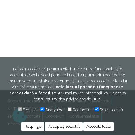
Folosim cookie-uri pentru a oferi unele dintre funcționalitățile
acestui site web. Noi și partenerii noștri terți urmărim doar datele
anonimizate. Puteți alege să renunțați la utilizarea cookie-urilor, dar
vă rugăm să rețineți că
unele lucruri pot să nu funcționeze
corect dacă o faceți
. Pentru mai multe informații, vă rugăm să
consultați
Politica privind cookie-urile
.
© 2026, Tradatech S.r.l. - Toate drepturile sunt rezervate.
Nr. TVA: IT08335940964
Informații despre companie
Tehnic
Analytics
Reclamă
Rețea socială
Termeni și condiții
Cookie-uri
Confidențialitate
Informații legale
Contactează-ne
Respinge
Acceptați selectat
Acceptă toate