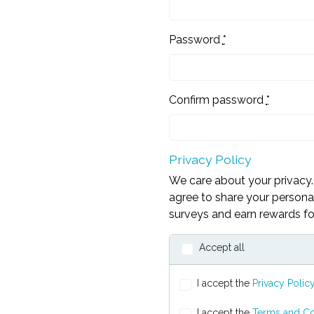
Password
*
Confirm password
*
Privacy Policy
We care about your privacy. 
agree to share your personal
surveys and earn rewards for
Accept all
I accept the
Privacy Polic
I accept the
Terms and Co