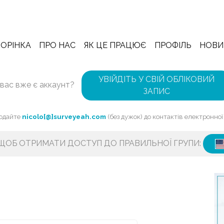
ОРІНКА
ПРО НАС
ЯК ЦЕ ПРАЦЮЄ
ПРОФІЛЬ
НОВИ
УВІЙДІТЬ У СВІЙ ОБЛІКОВИЙ
 вас вже є аккаунт?
ЗАПИС
Додайте
nicolo[@]surveyeah.com
(без дужок) до контактів електронно
 ЩОБ ОТРИМАТИ ДОСТУП ДО ПРАВИЛЬНОЇ ГРУПИ: