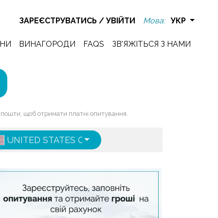
ЗАРЕЄСТРУВАТИСЬ
/
УВІЙТИ
Мова:
УКР
НИ
ВИНАГОРОДИ
FAQS
ЗВ'ЯЖІТЬСЯ З НАМИ
ї пошти, щоб отримати платні опитування.
UNITED STATES OF AMERICA
ENGLISH