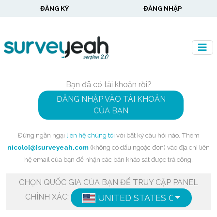
ĐĂNG KÝ
ĐĂNG NHẬP
Bạn đã có tài khoản rồi?
ĐĂNG NHẬP VÀO TÀI KHOẢN
CỦA BẠN
Đừng ngần ngại
liên hệ chúng tôi
với bất kỳ câu hỏi nào. Thêm
nicolo[@]surveyeah.com
(không có dấu ngoặc đơn) vào địa chỉ liên
hệ email của bạn để nhận các bản khảo sát được trả công.
CHỌN QUỐC GIA CỦA BẠN ĐỂ TRUY CẬP PANEL
CHÍNH XÁC:
UNITED STATES OF AMERIC