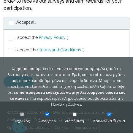
order to receive our surveys and earn rewards for your
participation.
Accept all
I accept the
Privacy Policy
*
I accept the
Terms and Conditions
*
Χρησιμοποιούμε cookies για να παρέχουμε ορισμένες από τις
λειτουργίες σε αυτόν τον ιστότοπο. Εμείς και οι τρίτοι συνεργάτες
μας παρακολουθούμε μόνο ανώνυμα δεδομένα. Μπορείτε να
επιλέξετε να εξαιρεθείτε από τη χρήση cookie, αλλά λάβετε υπόψη
ότι
some πράγματα ενδέχεται να μην λειτουργούν σωστά εάν
το κάνετε
. Για περισσότερες πληροφορίες, συμβουλευτείτε την
Πολιτική Cookies
.
© 2026, Tradatech S.r.l. - Ολα τα δικαιώματα διατηρούνται.
Αριθμός ΦΠΑ. IT08335940964
Πληροφορίες εταιρείας
Τεχνικός
Analytics
Διαφήμιση
Κοινωνικά δίκτυα
Οροι και Προϋποθέσεις
Cookies
Ιδιωτικότητα