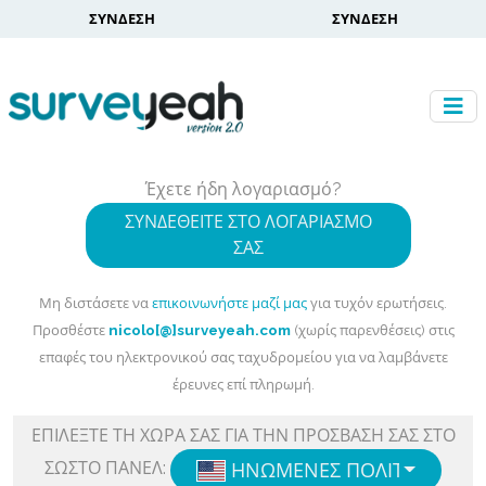
ΣΎΝΔΕΣΗ
ΣΎΝΔΕΣΗ
Έχετε ήδη λογαριασμό?
ΣΥΝΔΕΘΕΊΤΕ ΣΤΟ ΛΟΓΑΡΙΑΣΜΌ
ΣΑΣ
Μη διστάσετε να
επικοινωνήστε μαζί μας
για τυχόν ερωτήσεις.
Προσθέστε
nicolo[@]surveyeah.com
(χωρίς παρενθέσεις) στις
επαφές του ηλεκτρονικού σας ταχυδρομείου για να λαμβάνετε
έρευνες επί πληρωμή.
ΕΠΙΛΈΞΤΕ ΤΗ ΧΏΡΑ ΣΑΣ ΓΙΑ ΤΗΝ ΠΡΌΣΒΑΣΗ ΣΑΣ ΣΤΟ
ΣΩΣΤΌ ΠΆΝΕΛ:
ΗΝΩΜΈΝΕΣ ΠΟΛΙΤΕΊΕΣ
ENG