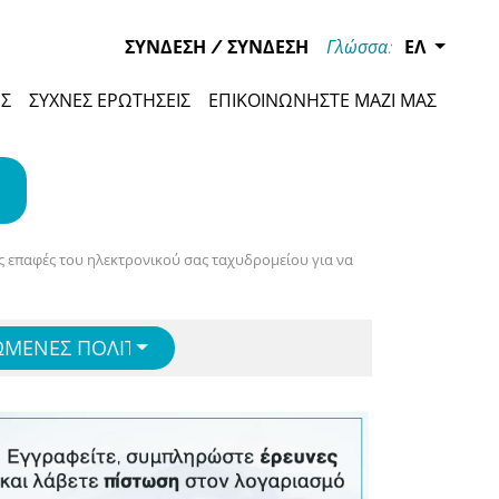
ΣΎΝΔΕΣΗ
/
ΣΎΝΔΕΣΗ
Γλώσσα:
ΕΛ
ΈΣ
ΣΥΧΝΈΣ ΕΡΩΤΉΣΕΙΣ
ΕΠΙΚΟΙΝΩΝΉΣΤΕ ΜΑΖΊ ΜΑΣ
ις επαφές του ηλεκτρονικού σας ταχυδρομείου για να
ΜΈΝΕΣ ΠΟΛΙΤΕΊΕΣ
ENGLISH