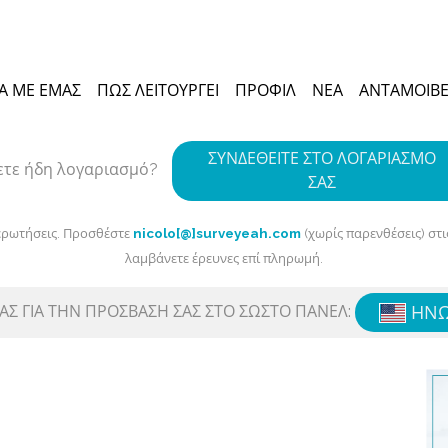
ΚΆ ΜΕ ΕΜΆΣ
ΠΏΣ ΛΕΙΤΟΥΡΓΕΊ
ΠΡΟΦΊΛ
ΝΈΑ
ΑΝΤΑΜΟΙΒ
ΣΥΝΔΕΘΕΊΤΕ ΣΤΟ ΛΟΓΑΡΙΑΣΜΌ
ετε ήδη λογαριασμό?
ΣΑΣ
ερωτήσεις. Προσθέστε
nicolo[@]surveyeah.com
(χωρίς παρενθέσεις) στ
λαμβάνετε έρευνες επί πληρωμή.
ΣΑΣ ΓΙΑ ΤΗΝ ΠΡΌΣΒΑΣΗ ΣΑΣ ΣΤΟ ΣΩΣΤΌ ΠΆΝΕΛ:
ΗΝΩ