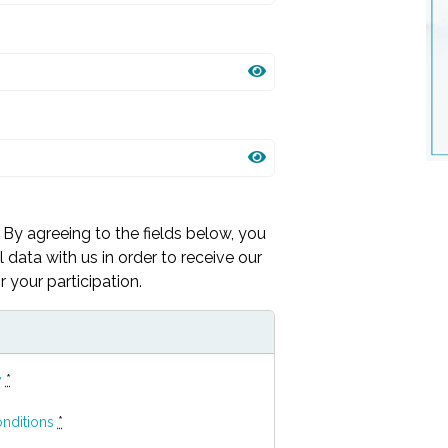
By agreeing to the fields below, you
 data with us in order to receive our
 your participation.
y
*
nditions
*