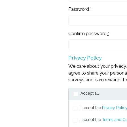
Password
*
Confirm password
*
Privacy Policy
We care about your privacy. 
agree to share your personal
surveys and earn rewards for
Accept all
I accept the
Privacy Polic
I accept the
Terms and Co