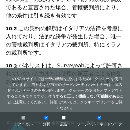
であると宣言された場合、管轄裁判所により、
他の条件は引き続き有効です。
10.2
この契約の解釈はイタリアの法律を考慮に
入れており、法的な紛争が発生した場合、唯一
の管轄裁判所はイタリアの裁判所、特にミラノ
の裁判所です。
10.3
パネリストは、Surveyeahによって許可さ
れていない入力または使用の第三者による傍受
この Web サイトでは一部の機能を提供するために クッキー を使用
の場合に、Surveyeahがいかなる償還請求に対
しています。 当社および当社のサードパーティパートナーは、匿名
しても保証します
化されたデータのみを追跡します。 クッキー の使用をオプトアウト
することもできますが、
そうすると正しく機能しない可能性がある
こ
とに注意してください。 詳細については、
クッキー ポリシー
をご覧
ください。
© 2026, Tradatech S.r.l. - 全著作権所有
VAT番号08335940964
テクニカル
分析
広告
ソーシャル・ネットワーク