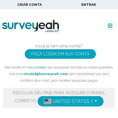
CRIAR CONTA
ENTRAR
você já tem uma conta?
FAÇA LOGIN EM SUA CONTA
Não hesite em
nos contatar
por quaisquer dúvidas ou outras questões.
Adicione
nicolo[@]surveyeah.com
(sem parênteses) aos seus
contatos de e-mail, para receber pesquisas pagas.
ESCOLHA SEU PAÍS PARA ACESSAR O PAINEL
CORRETO:
UNITED STATES OF AMERIC