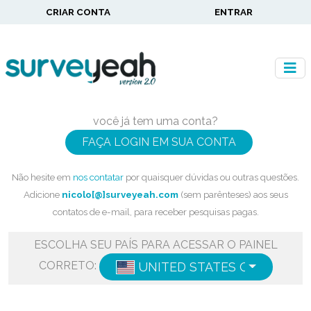
CRIAR CONTA
ENTRAR
você já tem uma conta?
FAÇA LOGIN EM SUA CONTA
Não hesite em
nos contatar
por quaisquer dúvidas ou outras questões.
Adicione
nicolo[@]surveyeah.com
(sem parênteses) aos seus
contatos de e-mail, para receber pesquisas pagas.
ESCOLHA SEU PAÍS PARA ACESSAR O PAINEL
CORRETO:
UNITED STATES OF AMERIC