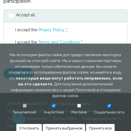
participation.
Accept all
I accept the
Privacy Policy
*
I accept the
Terms and Conditions
*
Мы используем файлы cookie для предоставления некоторых
функций на этом веб-сайте. Мы и наши сторонние партнеры
отслеживаем только обезличенные данные. Вы можете
отказаться от использования файлов cookie, но имейте в виду,
что
некоторые вещи могут работать неправильно, если
вы это сделаете
. Для получения дополнительной
информации ознакомьтесь с нашей
Политикой в ​​отношении
файлов cookie
.
© 2026, Tradatech S.r.l. - Все права защищены.
НДС IT08335940964
Информация о компании
Технический
Аналитика
Реклама
Социальная сеть
Условия и положения
Файлы cookie
Конфиденциальность
Юридическая информация
Обратная связь
Отклонять
Принять выбранное
Принять все