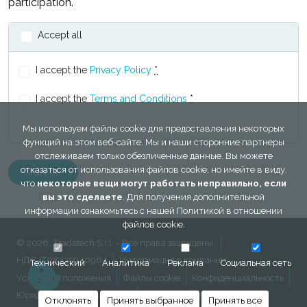
participation.
Accept all
I accept the
Privacy Policy
*
I accept the
Terms and Conditions
*
Мы используем файлы cookie для предоставления некоторых
функций на этом веб-сайте. Мы и наши сторонние партнеры
отслеживаем только обезличенные данные. Вы можете
отказаться от использования файлов cookie, но имейте в виду,
что
некоторые вещи могут работать неправильно, если
вы это сделаете
. Для получения дополнительной
информации ознакомьтесь с нашей
Политикой в ​​отношении
файлов cookie
.
© 2026, Tradatech S.r.l. - Все права защищены.
НДС IT08335940964
Информация о компании
Технический
Аналитика
Реклама
Социальная сеть
Условия и положения
Файлы cookie
Конфиденциальность
Юридическая информация
Обратная связь
Отклонять
Принять выбранное
Принять все