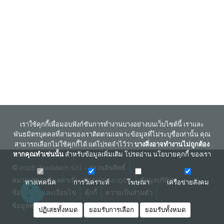
เราใช้คุกกี้เพื่อมอบฟังก์ชันการทำงานบางอย่างบนเว็บไซต์นี้ เราและ
พันธมิตรบุคคลที่สามของเราติดตามเฉพาะข้อมูลที่ไม่ระบุชื่อเท่านั้น คุณ
สามารถเลือกไม่ใช้คุกกี้ได้ แต่โปรดจำไว้ว่า
บางสิ่งอาจทำงานไม่ถูกต้อง
หากคุณทำเช่นนั้น
สำหรับข้อมูลเพิ่มเติม โปรดอ่าน
นโยบายคุกกี้
ของเรา
© 2026, Tradatech S.r.l. - สงวนลิขสิทธิ์
หมายเลขภาษีมูลค่าเพิ่ม IT08335940964
ข้อมูลบริษัท
ทางเทคนิค
การวิเคราะห์
โฆษณา
เครือข่ายสังคม
ข้อกำหนดและเงื่อนไข
คุ้กกี้
ความเป็นส่วนตัว
ข้อมูลทางกฎหมาย
ติดต่อเรา
ปฏิเสธทั้งหมด
ยอมรับการเลือก
ยอมรับทั้งหมด