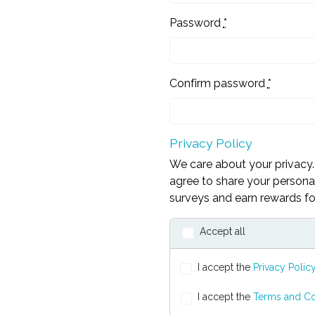
Password
*
Confirm password
*
Privacy Policy
We care about your privacy.
agree to share your personal
surveys and earn rewards for
Accept all
I accept the
Privacy Polic
I accept the
Terms and Co