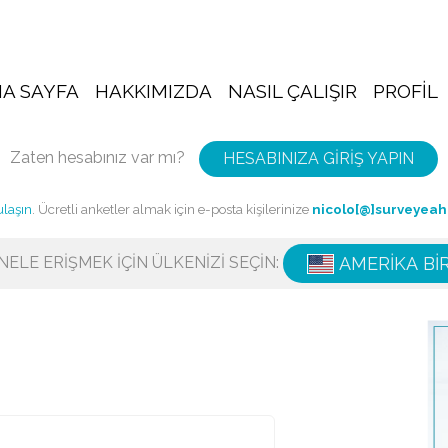
A SAYFA
HAKKIMIZDA
NASIL ÇALIŞIR
PROFIL
Zaten hesabınız var mı?
HESABINIZA GIRIŞ YAPIN
ulaşın
. Ücretli anketler almak için e-posta kişilerinize
nicolo[@]surveyea
ELE ERIŞMEK IÇIN ÜLKENIZI SEÇIN:
AMERIKA BI