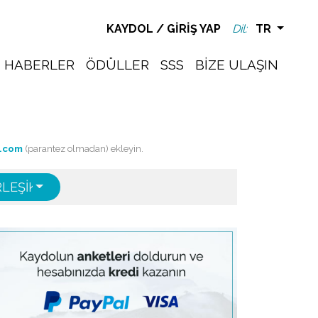
KAYDOL
/
GIRIŞ YAP
Dil:
TR
HABERLER
ÖDÜLLER
SSS
BIZE ULAŞIN
h.com
(parantez olmadan) ekleyin.
RLEŞIK DEVLETLERI
ENGLISH