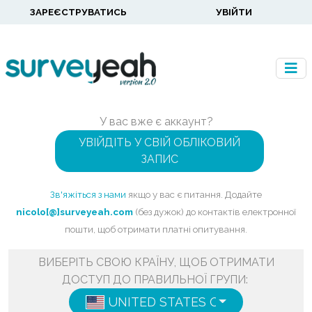
ЗАРЕЄСТРУВАТИСЬ
УВІЙТИ
У вас вже є аккаунт?
УВІЙДІТЬ У СВІЙ ОБЛІКОВИЙ
ЗАПИС
Зв'яжіться з нами
якщо у вас є питання. Додайте
nicolo[@]surveyeah.com
(без дужок) до контактів електронної
пошти, щоб отримати платні опитування.
ВИБЕРІТЬ СВОЮ КРАЇНУ, ЩОБ ОТРИМАТИ
ДОСТУП ДО ПРАВИЛЬНОЇ ГРУПИ:
UNITED STATES OF AMERICA
ENG