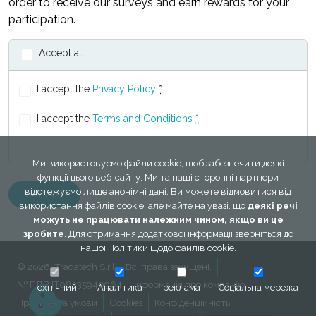
order to receive our surveys and earn rewards for your
participation.
Accept all
I accept the
Privacy Policy
*
I accept the
Terms and Conditions
*
Ми використовуємо файли cookie, щоб забезпечити деякі
функції цього веб-сайту. Ми та наші сторонні партнери
відстежуємо лише анонімні дані. Ви можете відмовитися від
використання файлів cookie, але майте на увазі, що
деякі речі
можуть не працювати належним чином, якщо ви це
зробите
. Для отримання додаткової інформації зверніться до
нашої
Політики щодо файлів cookie
.
© 2026, Tradatech S.r.l. - Всі права захищені.
№ ПДВ IT08335940964
Інформація про компанію
технічний
Аналітика
реклама
Соціальна мережа
Правила та умови
Cookies
Конфіденційність