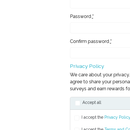
Password
*
Confirm password
*
Privacy Policy
We care about your privacy. 
agree to share your personal
surveys and earn rewards for
Accept all
I accept the
Privacy Polic
I accept the
Terms and Co