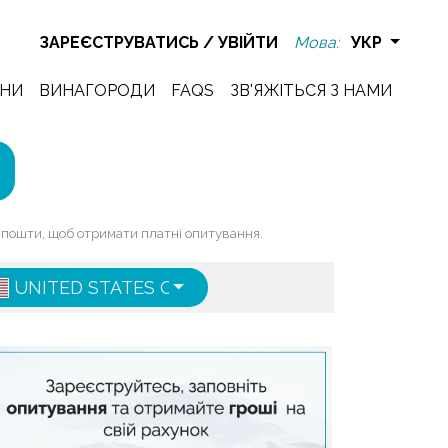
ЗАРЕЄСТРУВАТИСЬ
/
УВІЙТИ
Мова:
УКР
НИ
ВИНАГОРОДИ
FAQS
ЗВ'ЯЖІТЬСЯ З НАМИ
ї пошти, щоб отримати платні опитування.
UNITED STATES OF AMERICA
ENGLISH