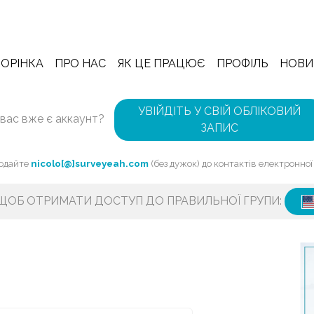
ОРІНКА
ПРО НАС
ЯК ЦЕ ПРАЦЮЄ
ПРОФІЛЬ
НОВИ
УВІЙДІТЬ У СВІЙ ОБЛІКОВИЙ
 вас вже є аккаунт?
ЗАПИС
Додайте
nicolo[@]surveyeah.com
(без дужок) до контактів електронно
 ЩОБ ОТРИМАТИ ДОСТУП ДО ПРАВИЛЬНОЇ ГРУПИ: