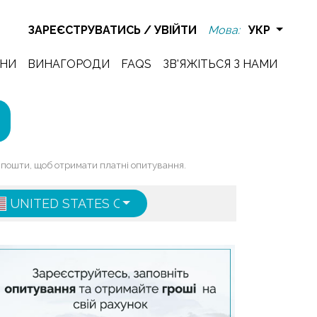
ЗАРЕЄСТРУВАТИСЬ
/
УВІЙТИ
Мова:
УКР
НИ
ВИНАГОРОДИ
FAQS
ЗВ'ЯЖІТЬСЯ З НАМИ
ї пошти, щоб отримати платні опитування.
UNITED STATES OF AMERICA
ENGLISH