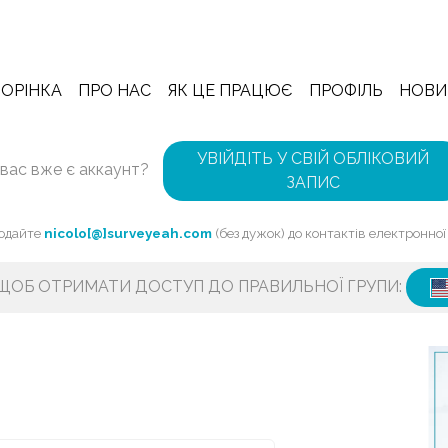
ОРІНКА
ПРО НАС
ЯК ЦЕ ПРАЦЮЄ
ПРОФІЛЬ
НОВИ
УВІЙДІТЬ У СВІЙ ОБЛІКОВИЙ
 вас вже є аккаунт?
ЗАПИС
Додайте
nicolo[@]surveyeah.com
(без дужок) до контактів електронно
 ЩОБ ОТРИМАТИ ДОСТУП ДО ПРАВИЛЬНОЇ ГРУПИ: