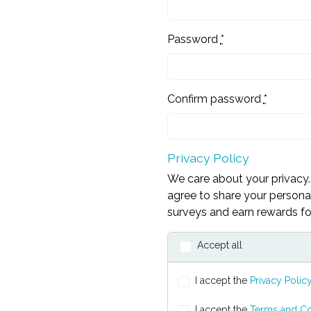
Password
*
Confirm password
*
Privacy Policy
We care about your privacy. 
agree to share your personal
surveys and earn rewards for
Accept all
I accept the
Privacy Polic
I accept the
Terms and Co