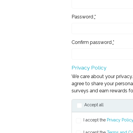
Password
*
Confirm password
*
Privacy Policy
We care about your privacy. 
agree to share your personal
surveys and earn rewards for
Accept all
I accept the
Privacy Polic
I accept the
Terms and Co