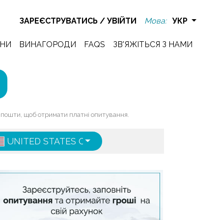
ЗАРЕЄСТРУВАТИСЬ
/
УВІЙТИ
Мова:
УКР
НИ
ВИНАГОРОДИ
FAQS
ЗВ'ЯЖІТЬСЯ З НАМИ
ї пошти, щоб отримати платні опитування.
UNITED STATES OF AMERICA
ENGLISH