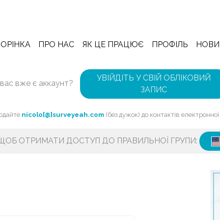
ОРІНКА
ПРО НАС
ЯК ЦЕ ПРАЦЮЄ
ПРОФІЛЬ
НОВИ
УВІЙДІТЬ У СВІЙ ОБЛІКОВИЙ
 вас вже є аккаунт?
ЗАПИС
Додайте
nicolo[@]surveyeah.com
(без дужок) до контактів електронно
 ЩОБ ОТРИМАТИ ДОСТУП ДО ПРАВИЛЬНОЇ ГРУПИ: