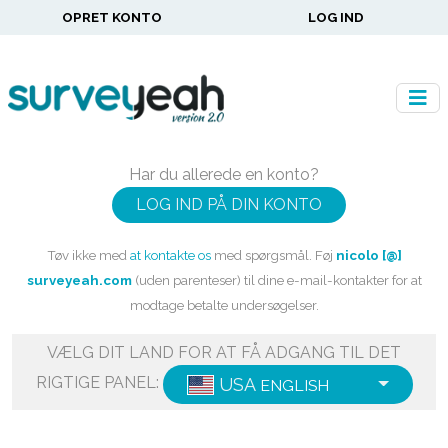
OPRET KONTO
LOG IND
Har du allerede en konto?
LOG IND PÅ DIN KONTO
Tøv ikke med
at kontakte os
med spørgsmål. Føj
nicolo [@]
surveyeah.com
(uden parenteser) til dine e-mail-kontakter for at
modtage betalte undersøgelser.
VÆLG DIT LAND FOR AT FÅ ADGANG TIL DET
RIGTIGE PANEL:
USA
ENGLISH