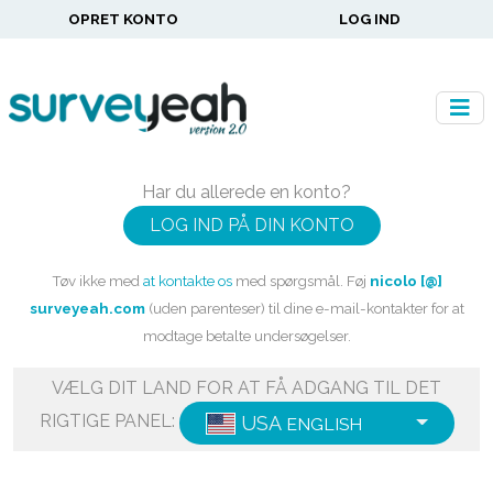
OPRET KONTO
LOG IND
Har du allerede en konto?
LOG IND PÅ DIN KONTO
Tøv ikke med
at kontakte os
med spørgsmål. Føj
nicolo [@]
surveyeah.com
(uden parenteser) til dine e-mail-kontakter for at
modtage betalte undersøgelser.
VÆLG DIT LAND FOR AT FÅ ADGANG TIL DET
RIGTIGE PANEL:
USA
ENGLISH