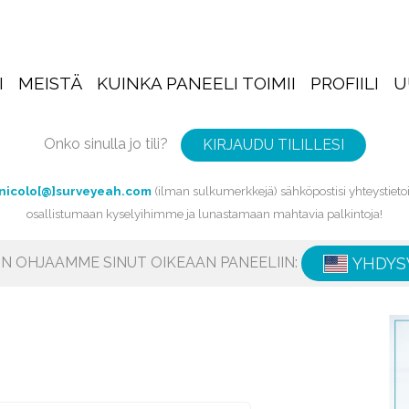
I
MEISTÄ
KUINKA PANEELI TOIMII
PROFIILI
U
Onko sinulla jo tili?
KIRJAUDU TILILLESI
nicolo[@]surveyeah.com
(ilman sulkumerkkejä) sähköpostisi yhteystietoih
osallistumaan kyselyihimme ja lunastamaan mahtavia palkintoja!
IIN OHJAAMME SINUT OIKEAAN PANEELIIN:
YHDYS