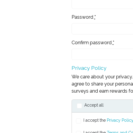
Password
*
Confirm password
*
Privacy Policy
We care about your privacy. 
agree to share your personal
surveys and earn rewards for
Accept all
I accept the
Privacy Polic
I accept the
Terms and Co