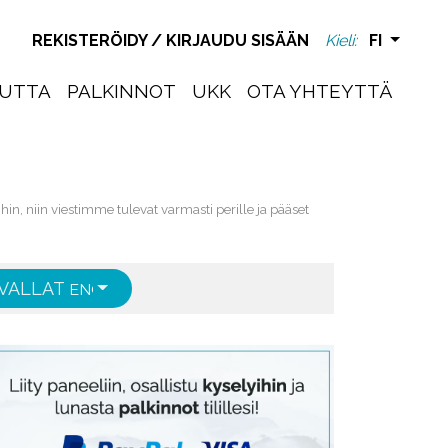
REKISTERÖIDY
/
KIRJAUDU SISÄÄN
Kieli:
FI
UTTA
PALKINNOT
UKK
OTA YHTEYTTÄ
in, niin viestimme tulevat varmasti perille ja pääset
VALLAT
ENGLISH