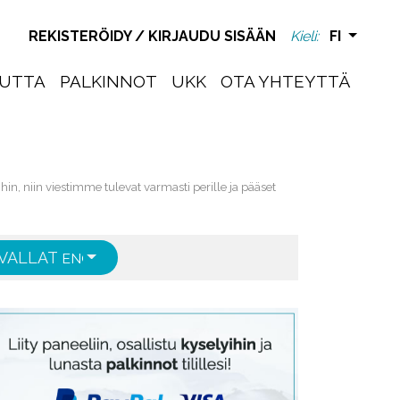
REKISTERÖIDY
/
KIRJAUDU SISÄÄN
Kieli:
FI
UTTA
PALKINNOT
UKK
OTA YHTEYTTÄ
in, niin viestimme tulevat varmasti perille ja pääset
VALLAT
ENGLISH