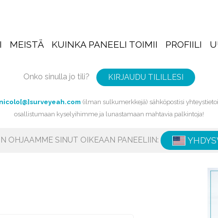
I
MEISTÄ
KUINKA PANEELI TOIMII
PROFIILI
U
Onko sinulla jo tili?
KIRJAUDU TILILLESI
nicolo[@]surveyeah.com
(ilman sulkumerkkejä) sähköpostisi yhteystietoih
osallistumaan kyselyihimme ja lunastamaan mahtavia palkintoja!
IIN OHJAAMME SINUT OIKEAAN PANEELIIN:
YHDYS