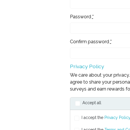
Password
*
Confirm password
*
Privacy Policy
We care about your privacy. 
agree to share your personal
surveys and earn rewards for
Accept all
I accept the
Privacy Polic
I accept the
Terms and Co