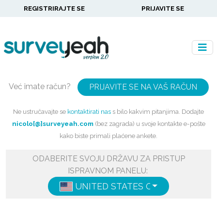
REGISTRIRAJTE SE
PRIJAVITE SE
Već imate račun?
PRIJAVITE SE NA VAŠ RAČUN
Ne ustručavajte se
kontaktirati nas
s bilo kakvim pitanjima. Dodajte
nicolo[@]surveyeah.com
(bez zagrada) u svoje kontakte e-pošte
kako biste primali plaćene ankete.
ODABERITE SVOJU DRŽAVU ZA PRISTUP
ISPRAVNOM PANELU:
UNITED STATES OF AMERICA
ENG