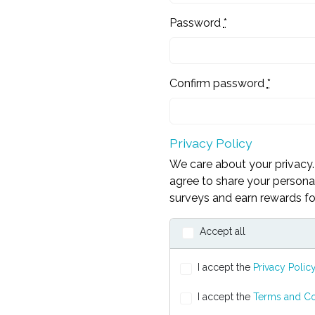
Password
*
Confirm password
*
Privacy Policy
We care about your privacy. 
agree to share your personal
surveys and earn rewards for
Accept all
I accept the
Privacy Polic
I accept the
Terms and Co