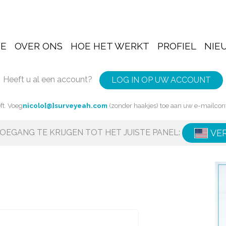
E
OVER ONS
HOE HET WERKT
PROFIEL
NIE
Heeft u al een account?
LOG IN OP UW ACCOUNT
ft. Voeg
nicolo[@]surveyeah.com
(zonder haakjes) toe aan uw e-mailcon
OEGANG TE KRIJGEN TOT HET JUISTE PANEL:
VE