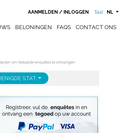
AANMELDEN
/
INLOGGEN
Taal:
NL
UWS
BELONINGEN
FAQS
CONTACT ONS
tacten om betaalde enquêtes te ontvangen.
RENIGDE STATEN
ENGLISH