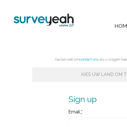
HOM
Aarzel niet om
contact ons
als u vragen hee
KIES UW LAND OM T
Sign up
Email
*