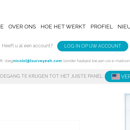
E
OVER ONS
HOE HET WERKT
PROFIEL
NIE
Heeft u al een account?
LOG IN OP UW ACCOUNT
ft. Voeg
nicolo[@]surveyeah.com
(zonder haakjes) toe aan uw e-mailcon
OEGANG TE KRIJGEN TOT HET JUISTE PANEL:
VE