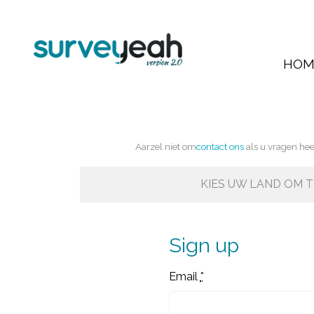
HOM
Aarzel niet om
contact ons
als u vragen hee
KIES UW LAND OM T
Sign up
Email
*