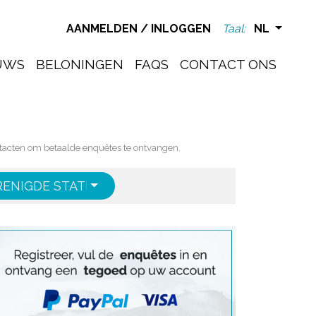
AANMELDEN
/
INLOGGEN
Taal:
NL
UWS
BELONINGEN
FAQS
CONTACT ONS
tacten om betaalde enquêtes te ontvangen.
RENIGDE STATEN
ENGLISH