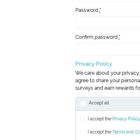
Password
*
Confirm password
*
Privacy Policy
We care about your privacy. 
agree to share your personal
surveys and earn rewards for
Accept all
I accept the
Privacy Polic
I accept the
Terms and Co