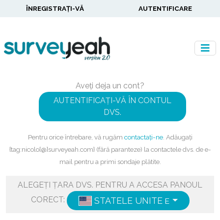
ÎNREGISTRAȚI-VĂ
AUTENTIFICARE
Aveți deja un cont?
AUTENTIFICAȚI-VĂ ÎN CONTUL
DVS.
Pentru orice întrebare, vă rugăm
contactați-ne
. Adăugați
{tag:nicolo[@]surveyeah.com} (fără paranteze) la contactele dvs. de e-
mail pentru a primi sondaje plătite.
ALEGEȚI ȚARA DVS. PENTRU A ACCESA PANOUL
CORECT:
STATELE UNITE
ENGLISH