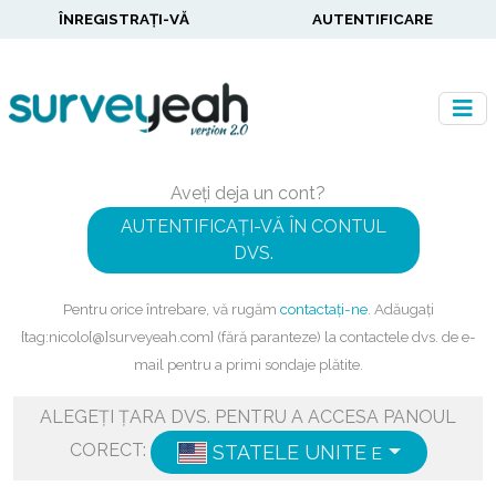
ÎNREGISTRAȚI-VĂ
AUTENTIFICARE
Aveți deja un cont?
AUTENTIFICAȚI-VĂ ÎN CONTUL
DVS.
Pentru orice întrebare, vă rugăm
contactați-ne
. Adăugați
{tag:nicolo[@]surveyeah.com} (fără paranteze) la contactele dvs. de e-
mail pentru a primi sondaje plătite.
ALEGEȚI ȚARA DVS. PENTRU A ACCESA PANOUL
CORECT:
STATELE UNITE
ENGLISH