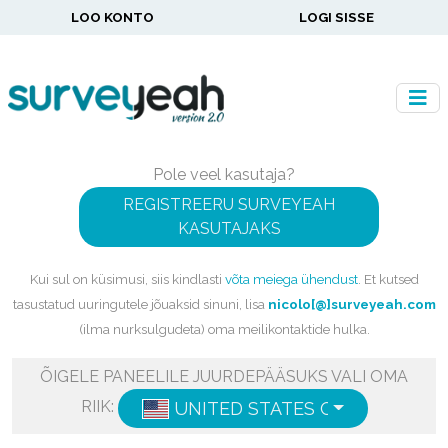
LOO KONTO
LOGI SISSE
Pole veel kasutaja?
REGISTREERU SURVEYEAH
KASUTAJAKS
Kui sul on küsimusi, siis kindlasti
võta meiega ühendust
. Et kutsed
tasustatud uuringutele jõuaksid sinuni, lisa
nicolo[@]surveyeah.com
(ilma nurksulgudeta) oma meilikontaktide hulka.
ÕIGELE PANEELILE JUURDEPÄÄSUKS VALI OMA
RIIK:
UNITED STATES OF AMERICA
E