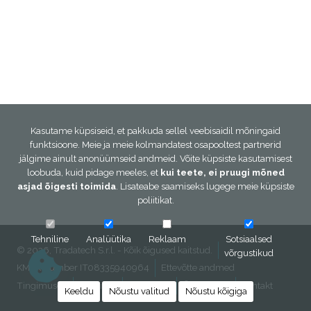
Kasutame küpsiseid, et pakkuda sellel veebisaidil mõningaid
funktsioone. Meie ja meie kolmandatest osapooltest partnerid
jälgime ainult anonüümseid andmeid. Võite küpsiste kasutamisest
loobuda, kuid pidage meeles, et
kui teete, ei pruugi mõned
asjad õigesti toimida
. Lisateabe saamiseks lugege meie
küpsiste
poliitikat
.
Tehniline
Analüütika
Reklaam
Sotsiaalsed
© 2026, Tradatech S.r.l. - Kõik õigused kaitstud.
võrgustikud
KMKR number IT08335940964
Ettevõtte andmed
Tingimused
Küpsised
Privaatsus
Õigusteave
Kontakt
Keeldu
Nõustu valitud
Nõustu kõigiga