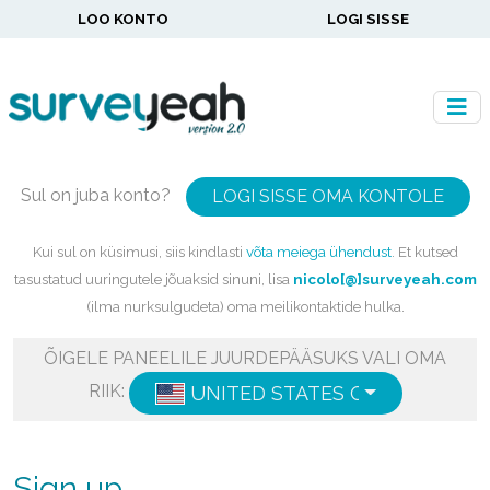
LOO KONTO
LOGI SISSE
Sul on juba konto?
LOGI SISSE OMA KONTOLE
Kui sul on küsimusi, siis kindlasti
võta meiega ühendust
. Et kutsed
tasustatud uuringutele jõuaksid sinuni, lisa
nicolo[@]surveyeah.com
(ilma nurksulgudeta) oma meilikontaktide hulka.
ÕIGELE PANEELILE JUURDEPÄÄSUKS VALI OMA
RIIK:
UNITED STATES OF AMERICA
E
Sign up