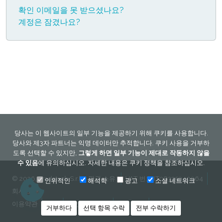
확인 이메일을 못 받으셨나요?
계정은 잠겼나요?
당사는 이 웹사이트의 일부 기능을 제공하기 위해 쿠키를 사용합니다.
당사와 제3자 파트너는 익명 데이터만 추적합니다. 쿠키 사용을 거부하
도록 선택할 수 있지만,
그렇게 하면 일부 기능이 제대로 작동하지 않을
수 있음
에 유의하십시오. 자세한 내용은
쿠키 정책
을 참조하십시오.
© 2026, Tradatech S.r.l. - 판권 소유.
VAT 번호 IT08335940964
인위적인
해석학
광고
소셜 네트워크
회사 소개
이용약관
쿠키
개인 정보 정책
법률 정보
연락처
거부하다
선택 항목 수락
전부 수락하기