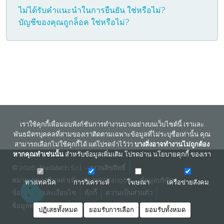
ไม่ได้รับคำแนะนำในการยืนยัน ใช่หรือไม่?
บัญชีของคุณถูกล็อค ใช่หรือไม่?
เราใช้คุกกี้เพื่อมอบฟังก์ชันการทำงานบางอย่างบนเว็บไซต์นี้ เราและ
พันธมิตรบุคคลที่สามของเราติดตามเฉพาะข้อมูลที่ไม่ระบุชื่อเท่านั้น คุณ
สามารถเลือกไม่ใช้คุกกี้ได้ แต่โปรดจำไว้ว่า
บางสิ่งอาจทำงานไม่ถูกต้อง
หากคุณทำเช่นนั้น
สำหรับข้อมูลเพิ่มเติม โปรดอ่าน
นโยบายคุกกี้
ของเรา
© 2026, Tradatech S.r.l. - สงวนลิขสิทธิ์
หมายเลขภาษีมูลค่าเพิ่ม IT08335940964
ข้อมูลบริษัท
ทางเทคนิค
การวิเคราะห์
โฆษณา
เครือข่ายสังคม
ข้อกำหนดและเงื่อนไข
คุ้กกี้
ความเป็นส่วนตัว
ข้อมูลทางกฎหมาย
ติดต่อเรา
ปฏิเสธทั้งหมด
ยอมรับการเลือก
ยอมรับทั้งหมด