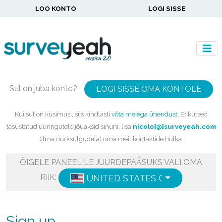
LOO KONTO
LOGI SISSE
Sul on juba konto?
LOGI SISSE OMA KONTOLE
Kui sul on küsimusi, siis kindlasti
võta meiega ühendust
. Et kutsed
tasustatud uuringutele jõuaksid sinuni, lisa
nicolo[@]surveyeah.com
(ilma nurksulgudeta) oma meilikontaktide hulka.
ÕIGELE PANEELILE JUURDEPÄÄSUKS VALI OMA
RIIK:
UNITED STATES OF AMERICA
E
Sign up